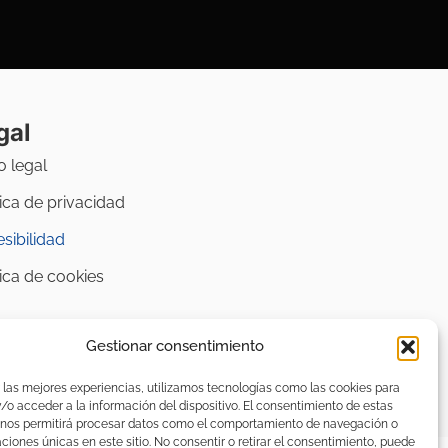
gal
o legal
tica de privacidad
sibilidad
tica de cookies
Gestionar consentimiento
 las mejores experiencias, utilizamos tecnologías como las cookies para
o acceder a la información del dispositivo. El consentimiento de estas
 nos permitirá procesar datos como el comportamiento de navegación o
caciones únicas en este sitio. No consentir o retirar el consentimiento, puede