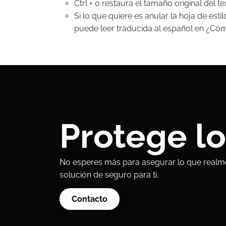
Ctrl + 0 restaura el tamaño original del te
Si lo que quiere es anular la hoja de est
puede leer traducida al español en ¿Cóm
Protege l
No esperes más para asegurar lo que realme
solución de seguro para ti.
Contacto