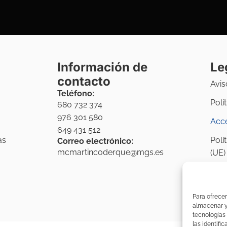
Información de
Le
contacto
Avis
Teléfono:
Polí
680 732 374
976 301 580
Acce
649 431 512
as
Polí
Correo electrónico:
mcmartincoderque@mgs.es
(UE)
Para ofrecer
almacenar y/
tecnologías
las identifi