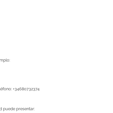
emplo:
eléfono: +34680732374
ad puede presentar: