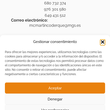
680 732 374
976 301 580
649 431 512
Correo electrónico:
mcmartincoderque@mgs.es
Gestionar consentimiento
Legal
Para ofrecer las mejores experiencias, utilizamos tecnologías como las
Aviso legal
cookies para almacenar y/o acceder a la información del dispositivo. El
consentimiento de estas tecnologías nos permitirá procesar datos como
Política de privacidad
el comportamiento de navegación o las identificaciones únicas en este
sitio. No consentir o retirar el consentimiento, puede afectar
Accesibilidad
negativamente a ciertas características y funciones.
Política de cookies (UE)
Aceptar
Denegar